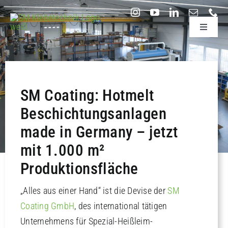
Zum
Inhalt
Toggle
springen
Navigati
Klebstoffauftragssysteme
Branchen
SM Coating: Hotmelt
Beschichtungsanlagen
Unternehmen
made in Germany – jetzt
mit 1.000 m²
Technik & Support
Produktionsfläche
Forschung & Entwicklung
„Alles aus einer Hand“ ist die Devise der
SM
Coating GmbH
, des international tätigen
Unternehmens für Spezial-Heißleim-
Wissenswertes