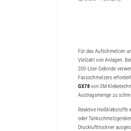
Für das Aufschmelzen und
Vielzahl von Anlagen. Be
200-Liter-Gebinde verwen
Fassschmelzers erforderl
GX78
von SM Klebetechnik
Austragsmenge zu schme
Reaktive Heißklebstoffe
oder Tankschmelzgeräten 
Drucklufttrockner ausges