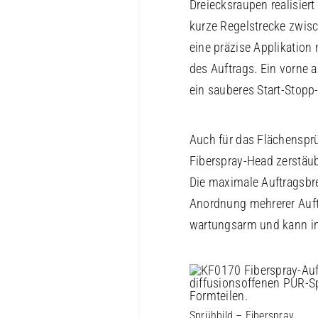
Dreiecksraupen realisier
kurze Regelstrecke zwi
eine präzise Applikatio
des Auftrags. Ein vorne 
ein sauberes Start-Stopp
Auch für das Flächenspr
Fiberspray-Head zerstäub
Die maximale Auftragsbre
Anordnung mehrerer Auft
wartungsarm und kann in
Sprühbild – Fiberspray