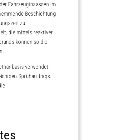
 der Fahrzeuginsassen im
uerhemmende Beschichtung
rungszeit zu
, die mittels reaktiver
ebrands können so die
n.
ethanbasis verwendet,
lächigen Sprühauftrags.
die
ites